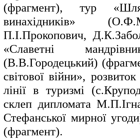
(фрагмент), тур «Шл
винахідників» (О.Ф.
П.І.Прокопович, Д.К.Забо
«Славетні мандрів
(В.В.Городецький) (фрагме
світової війни», розвиток
лінії в туризмі (с.Крупо
склеп дипломата М.П.Ігна
Стефанської мирної угоди
(фрагмент).