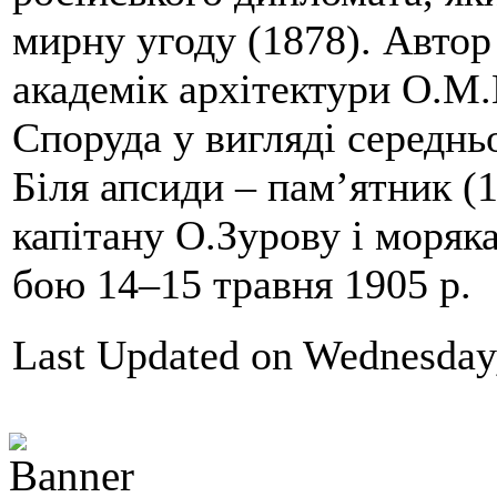
мирну угоду (1878). Автор
академік архітектури О.М
Споруда у вигляді середньо
Біля апсиди – пам’ятник (1
капітану О.Зурову і моряк
бою 14–15 травня 1905 р.
Last Updated on Wednesday