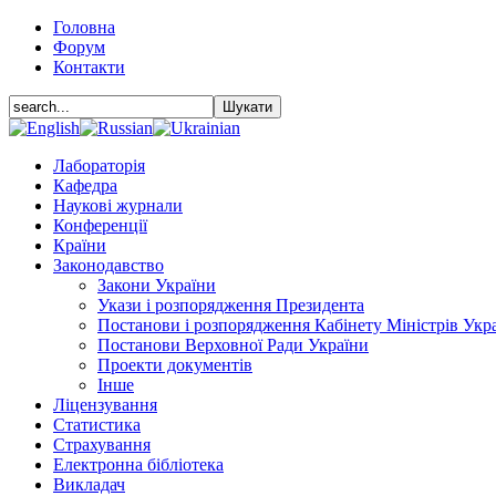
Головна
Форум
Контакти
Лабораторія
Кафедра
Наукові журнали
Конференції
Країни
Законодавство
Закони України
Укази і розпорядження Президента
Постанови і розпорядження Кабінету Міністрів Укр
Постанови Верховної Ради України
Проекти документів
Інше
Ліцензування
Статистика
Страхування
Електронна бібліотека
Викладач