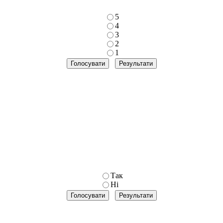
5
4
3
2
1
Так
Ні