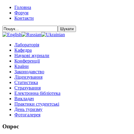
Головна
Форум
Контакти
Лабораторія
Кафедра
Наукові журнали
Конференції
Країни
Законодавство
Ліцензування
Статистика
Страхування
Електронна бібліотека
Викладач
Практики студентські
День туризму
Фотогалерея
Опрос