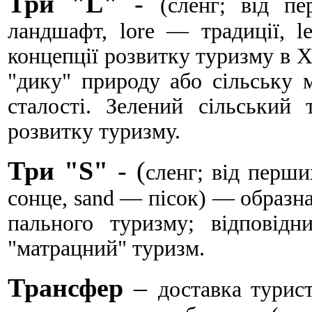
Три "L"
-
(сленг; від п
ландшафт, lore — традиції, l
концепції розвитку туризму в XX
"дику" природу або сільську 
сталості. Зелений сіль­ський
розвитку туризму.
Три "S"
- (
сленг; від перши
сон­це, sand — пісок) — образн
пального туризму; відповідн
"матрацний" туризм.
Трансфер
–
доставка турис