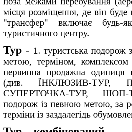
поза межами перебування (аеро
місця розміщення, де він буде
"трансфер" включає будь-я
туристичного центру.
Тур
-
1. туристська подорож
метою, терміном, комплексом 
первинна продаж­на одиниця 
(див. ЇНКЛЮЗИВ-ТУР, 
СУПЕРТОЧКА-ТУР, ШОП-ТУР
подорож із певною метою, за р
терміни із заздалегідь обумовле
Тур комбінований