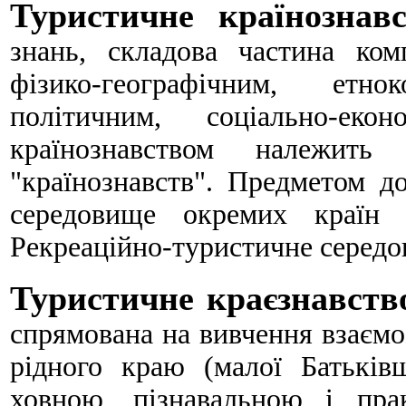
Туристичне країнознав
знань, складова частина ком
фізико-географічним, етнок
політичним, соціально-екон
країнознавством належить
"країнознавств". Предметом д
середовище окремих країн ч
Рекреаційно-туристичне середо­
Туристичне краєзнавств
спрямована на вивчення взаємо­
рідного краю (малої Батьків
ховною, пізнавальною і пра