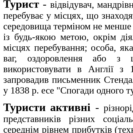
Турист
-
відвідувач, мандрів
перебуває у місцях, що знаходя
середовища терміном не менше ві
із будь-якою метою, окрім дія
місцях перебування; особа, яка
ваг, оздоровлення або з ц
використову­вати в Англії з
запровадив письменник Стендал
у 1838 р. есе "Спогади од­ного т
Туристи активні
-
різнор
представників різних соціал
середнім рівнем прибутків (тех