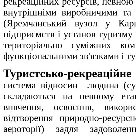
рекреаційних ресурсів, певною
внутрішніми виробничими та 
(Яремчанський вузол у Карп
підприємств і установ туризму 
територіально суміжних ком
функціональними зв'язками і т
Туристсько-рекреаційне
система відносин людина (сус
складаються на певному ета
вивчення, освоєння, викори
відтворення природно-ресурсно
аероторії) задля задоволен