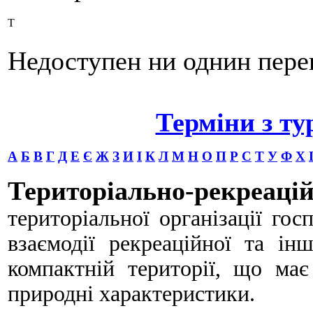
Т
Недоступен ни однин пере
Терміни з ту
А
Б
В
Г
Д
Е
Є
Ж
З
И
І
К
Л
М
Н
О
П
Р
С
Т
У
Ф
Х
Територіально-рекреа
територіальної організації гос
взаємодії рекреаційної та ін
компактній території, що має
природні характеристики.