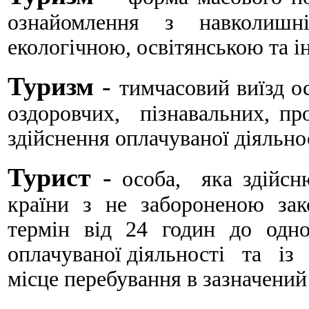
ознай­омлення з навколишні
екологічною, освітянською та і
Туризм
-
тимчасовий виїзд о
оздоровчих, пізнавальних, пр
здійснення оплачуваної діяльнос
Турист
-
особа, яка здійсню
країни з не забороненою за
термін від 24 годин до одн
оплачуваної діяльності та із
місце перебування в зазначений