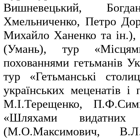
Вишневецький, Богд
Хмельниченко, Петро До
Михайло Ханенко та ін.), 
(Умань), тур «Місцям
похованнями гетьманів Ук
тур «Гетьманські столи
українських меценатів і 
М.І.Терещенко, П.Ф.Сим
«Шляхами видатних 
(М.О.Максимович, В.Л