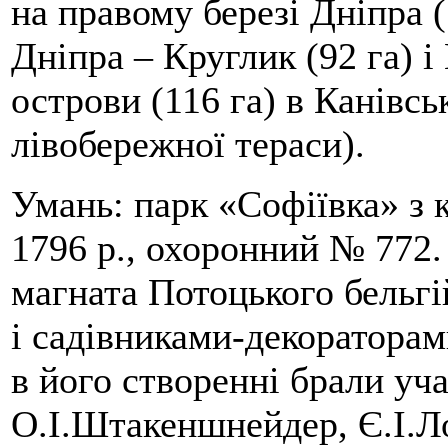
на правому березі Дніпра (
Дніпра – Круглик (92 га) і 
острови (116 га) в Канівс
лівобережної тераси).
Умань: парк «Софіївка» з 
1796 р., охоронний № 772
магната Потоцького бельг
і садівниками-декоратора
в його створенні брали уча
О.І.Штакеншнейдер, Є.І.Л